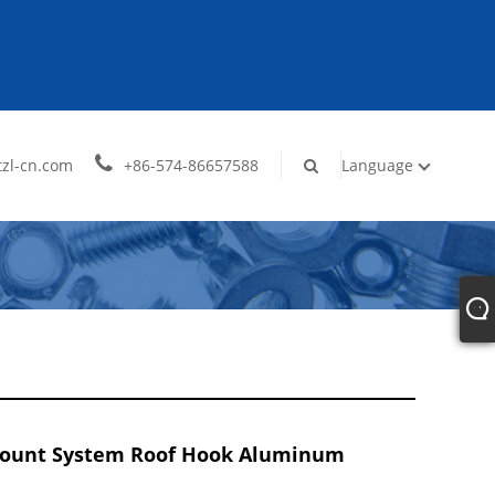
zl-cn.com
+86-574-86657588
Language
Mount System Roof Hook Aluminum