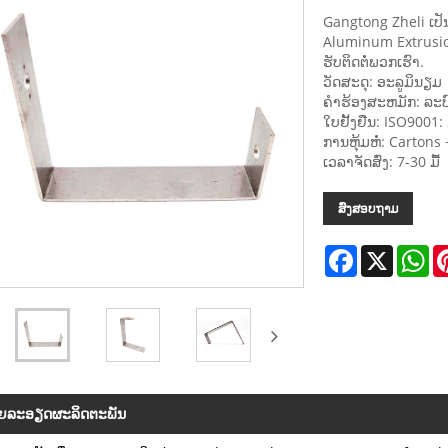
Gangtong Zheli ເປັ
Aluminum Extrusion
ຮັບຕິດຕໍ່ພວກເຮົາ.
ວັດສະດຸ: ອະລູມິນຽມ
ຄໍາຮ້ອງສະຫມັກ: ລະ
ໃບຢັ້ງຢືນ: ISO9001:
ການຫຸ້ມຫໍ່: Cartons 
ເວລາຈັດສົ່ງ: 7-30 ມື້
ສົ່ງສອບຖາມ
Facebook
X
Wh
​ລະ​ອຽດ​ຜະ​ລິດ​ຕະ​ພັນ