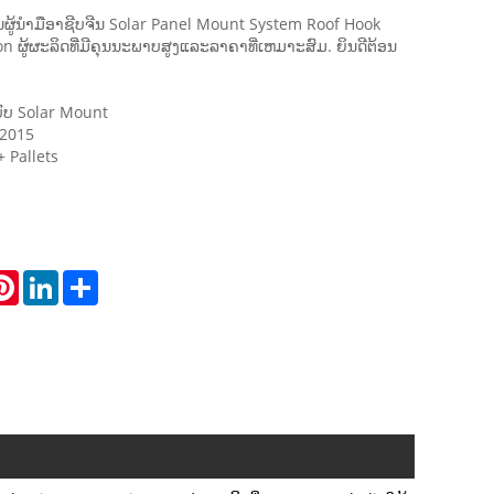
ນຜູ້ນໍາມືອາຊີບຈີນ Solar Panel Mount System Roof Hook
 ຜູ້ຜະລິດທີ່ມີຄຸນນະພາບສູງແລະລາຄາທີ່ເຫມາະສົມ. ຍິນດີຕ້ອນ
ບົບ Solar Mount
 2015
+ Pallets
atsApp
Pinterest
LinkedIn
Share