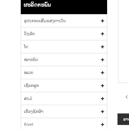
ຜະລິດຕະພັນ
ອຸປະກອນເສີມແສງຕາເວັນ
ວົງເລັບ
ໂບ
ໝາກນັດ
ໝວກ
ເຊືອກຜູກ
ສະມໍ
ເຄື່ອງຊັກຜ້າ
ລາຍ
Rivet