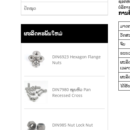
ຊອກຫາ
ບໍລິກ
ປັກໝຸດ
ການຕ
ມາດ
ຜະລິດຕະພັນໃຫມ່
ວັດສະ
ຈົບ
ຂະບວ
DIN6923 Hexagon Flange
ຜະລິດ
Nuts
ເວລາ
ຜະລິດ
ໄດ້ຮ
DIN7980 ໝຸນຫົວ Pan
Recessed Cross
DIN985 Nut Lock Nut