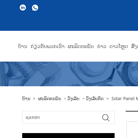
ບ້ານ
ກ່ຽວ​ກັບ​ພວກ​ເຮົາ
ຜະລິດຕະພັນ
ຂ່າວ
ດາວໂຫຼດ
ສົ
ບ້ານ
>
ຜະລິດຕະພັນ
>
ວົງເລັບ
>
ວົງເລັບຕິດ
>
Solar Panel