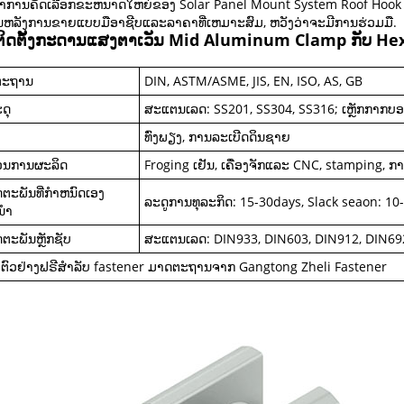
ການຄັດເລືອກຂະຫນາດໃຫຍ່ຂອງ Solar Panel Mount System Roof Hook Al
ານຫລັງການຂາຍແບບມືອາຊີບແລະລາຄາທີ່ເຫມາະສົມ, ຫວັງວ່າຈະມີການຮ່ວມມື.
ິດຕັ້ງກະດານແສງຕາເວັນ Mid Aluminum Clamp ກັບ He
ຕະຖານ
DIN, ASTM/ASME, JIS, EN, ISO, AS, GB
ດຸ
ສະແຕນເລດ: SS201, SS304, SS316; ເຫຼັກກາກບອ
ທົ່ງພຽງ, ການລະເບີດດິນຊາຍ
ນການຜະລິດ
Froging ເຢັນ, ເຄື່ອງຈັກແລະ CNC, stamping, ກ
ຕະພັນທີ່ກໍາຫນົດເອງ
ລະດູການທຸລະກິດ: 15-30days, Slack seaon: 10
ນໍາ
ຕະພັນຫຼັກຊັບ
ສະແຕນເລດ: DIN933, DIN603, DIN912, DIN69
ັບຕົວຢ່າງຟຣີສໍາລັບ fastener ມາດຕະຖານຈາກ Gangtong Zheli Fastener