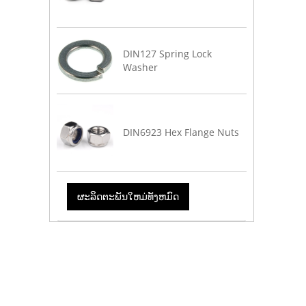
DIN127 Spring Lock
Washer
DIN6923 Hex Flange Nuts
ຜະລິດຕະພັນໃຫມ່ທັງຫມົດ