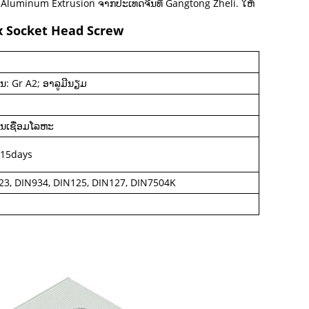
uminum Extrusion ຈາກປະເທດຈີນທີ່ Gangtong Zheli. ໃຫ້
x Socket Head Screw
ນ: Gr A2; ອາລູມີນຽມ
ານເຊື່ອມໂລຫະ
-15days
23, DIN934, DIN125, DIN127, DIN7504K