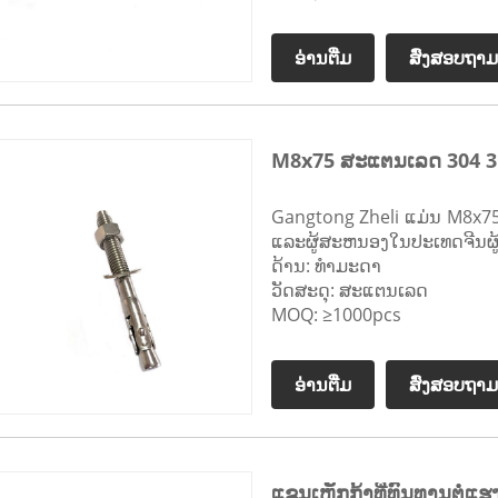
ອ່ານ​ຕື່ມ
ສົ່ງສອບຖາມ
M8x75 ສະແຕນເລດ 304 3
Gangtong Zheli ແມ່ນ M8x75
ແລະຜູ້ສະຫນອງໃນປະເທດຈີນຜູ້ທ
ດ້ານ: ທຳມະດາ
ວັດສະດຸ: ສະແຕນເລດ
MOQ: ≥1000pcs
ອ່ານ​ຕື່ມ
ສົ່ງສອບຖາມ
ແຂນເຫຼັກກ້າທີ່ທົນທານຕໍ່