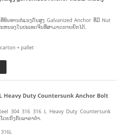
ທີ່ທົນທານຕໍ່ແຮງດັນສູງ Galvanized Anchor ທີ່ມີ Nut
ສະຫນອງໃນປະເທດຈີນທີ່ສາມາດຂາຍຍົກໄດ້.
arton + pallet
L Heavy Duty Countersunk Anchor Bolt
 Steel 304 316 316 L Heavy Duty Countersunk
ງໂດຍກົງກັບລາຄາຕໍ່າ.
 316L