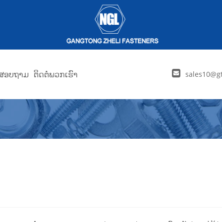
່ງສອບຖາມ
ຕິດຕໍ່ພວກເຮົາ
sales10@gt