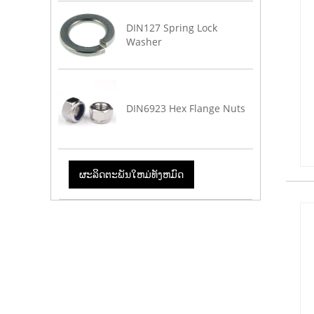
DIN127 Spring Lock
Washer
DIN6923 Hex Flange Nuts
ຜະລິດຕະພັນໃຫມ່ທັງຫມົດ