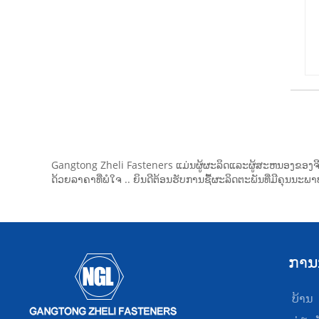
Gangtong Zheli Fasteners ແມ່ນຜູ້ຜະລິດແລະຜູ້ສະຫນອງຂອງຈີນ
ດ້ວຍລາຄາທີ່ພໍໃຈ .. ຍິນດີຕ້ອນຮັບການຊື້ຜະລິດຕະພັນທີ່ມີຄຸນນະ
ການ
ບ້ານ