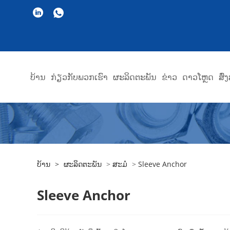
ບ້ານ
ກ່ຽວ​ກັບ​ພວກ​ເຮົາ
ຜະລິດຕະພັນ
ຂ່າວ
ດາວໂຫຼດ
ສົ
ບ້ານ
>
ຜະລິດຕະພັນ
>
ສະມໍ
>
Sleeve Anchor
Sleeve Anchor