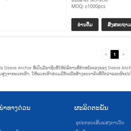
MOQ: ≥1000pcs
ອ່ານ​ຕື່ມ
ສົ່ງສອບຖາມ
<
1
>
 Sleeve Anchor ທີ່ເປັນມືອາຊີບທີ່ໃຫ້ບໍລິການທີ່ກໍາຫນົດເອງຂອງ Sleeve 
ພາບສູງຈາກພວກເຮົາ. ໃຫ້ພວກເຮົາຮ່ວມມືກັນເພື່ອສ້າງອະນາຄົດທີ່ດີກວ່າແລະຜົນປະ
ນໍາທາງດ່ວນ
ຜະລິດຕະພັນ
ອຸປະກອນເສີມແສງຕາເວັນ