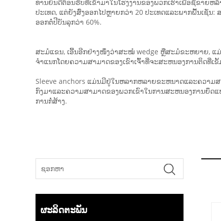
ທ່ານຍິນດີຕ້ອນຮັບທີ່ເຂົ້າມາໃນໂຮງງານຂອງພວກເຮົາເພື່ອຊື້ຂາຍຫ
ປະເທດ, ແຕ່ຍັງສົ່ງອອກໄປຫຼາຍກວ່າ 20 ປະເທດແລະພາກພື້ນເຊັ່ນ: ສະຫ
ອອກ​ຕໍ່​ປີ​ບັນລຸ​ກວ່າ 60%.
ສະມໍແຂນ, ເອີ້ນອີກຢ່າງໜຶ່ງວ່າສະໝໍ wedge ຫຼືສະມໍຂະຫຍາຍ, ແມ່ນຕ
ຈໍາແນກໂດຍຄວາມສາມາດຂອງເຂົາເຈົ້າທີ່ຈະສະຫນອງການຕິດທີ່ເຂັ້ມ
Sleeve anchors ແມ່ນມີຢູ່ໃນຫລາກຫລາຍຂະຫນາດແລະຄວາມສາມາດໃ
ກົງມາແລະຄວາມສາມາດຂອງພວກເຂົາໃນການສະຫນອງການຍຶດແຫນ້ນພາຍ
ການກໍ່ສ້າງ.
ຜະລິດຕະພັນ