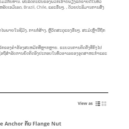
່ວມມືກັບທ່ານ. ຜະລິດຕະພັນຂອງພວກເຮົາບໍ່ພຽງແຕ່ຂາຍດີໃນທົ່ວ
ເອມິເລດ, Brazil, Chile, ແລະອື່ນໆ. , ດ້ວຍ​ປະລິມານ​ການ​ສົ່ງ​
າຍໃນຊີມັງ, ການກໍ່ສ້າງ, ຫຼືວັດສະດຸແຂງອື່ນໆ. ສະມໍເຫຼົ່ານີ້ຖືກ
ອງຄໍາຮ້ອງສະຫມັກທີ່ຫຼາກຫຼາຍ. ຂະບວນການຕິດຕັ້ງທີ່ກົງໄປ
່ອຖືສໍາລັບການຍຶດຕິດອົງປະກອບໃນທົ່ວອາເລຂອງອຸດສາຫະກໍາແລະ
View as
e Anchor ກັບ Flange Nut