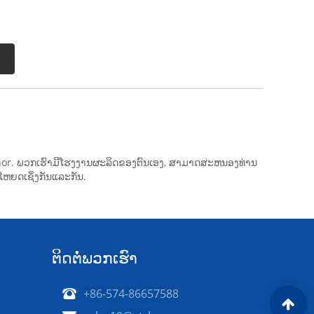
Anchor. ພວກເຮົາມີໂຮງງານຜະລິດຂອງຕົນເອງ, ສາມາດສະຫນອງທ່ານ
ໂຫຍດເຊິ່ງກັນແລະກັນ.
ຕິດ​ຕໍ່​ພວກ​ເຮົາ
+86-574-86657588