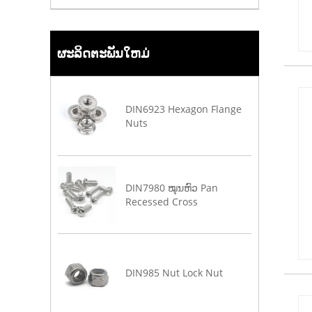
ຜະລິດຕະພັນໃຫມ່
DIN6923 Hexagon Flange
Nuts
DIN7980 ໝຸນຫົວ Pan
Recessed Cross
DIN985 Nut Lock Nut