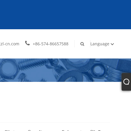
zl-cn.com
+86-574-86657588
Language