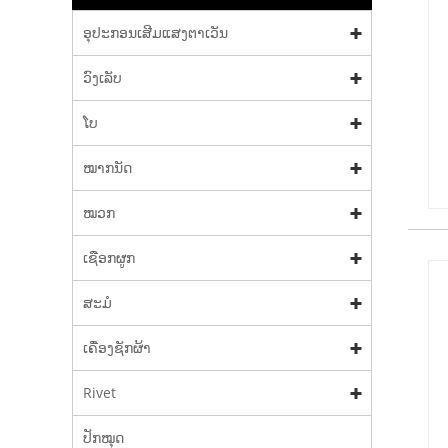
ອຸປະກອນເສີມແສງຕາເວັນ
ວົງເລັບ
ໂບ
ໝາກນັດ
ໝວກ
ເຊືອກຜູກ
ສະມໍ
ເຄື່ອງຊັກຜ້າ
Rivet
ປັກໝຸດ