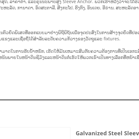
ລ້າສຸດ, ລາຄາຕໍ່າ, ແລະຄຸນນະພາບສູງ Sleeve Anchor. ພວກເຮົາຫວັງວ່າຈະໄດ້ຮ
ະລັດ, ການາດາ, ອົດສະຕາລີ, ສິງກະໂປ, ຮົງກົງ, ອິນເດຍ, ອີຣ່ານ, ສະຫະລັດອາຫລັບ
ົວຍຶດພິເສດທີ່ອອກແບບມາຢ່າງພິຖີພິຖັນເພື່ອຈຸດປະສົງໃນການສ້າງຈຸດຍຶດທີ່ປອດໄພພ
ແຂງແລະເຊື່ອຖືໄດ້ສໍາລັບລະດັບຄວາມກ້ວາງຂອງວັດຖຸແລະ fixtures.
ນການຮັບນ້ໍາຫນັກ, ເຮັດໃຫ້ມັນເຫມາະສົມກັບຄວາມຕ້ອງການທີ່ເປັນເອກະລັກຂ
ໃນຫນ້າດິນຊີມັງແລະຫນ້າດິນກໍ່ເຮັດໃຫ້ພວກເຂົາເປັນທາງເລືອກທີ່ຫນ້າເຊື
Galvanized Steel Sleev