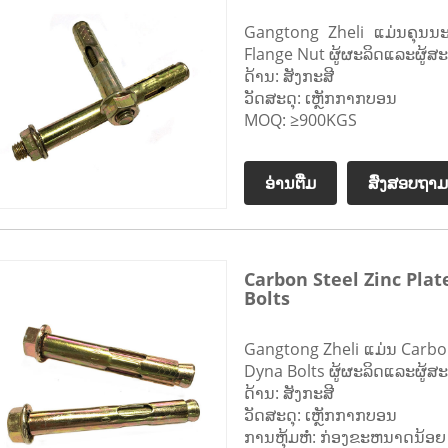
Gangtong Zheli ແມ່ນຄຸນນະ
Flange Nut ຜູ້ຜະລິດແລະຜູ້ສ
ດ້ານ: ສັງກະສີ
ວັດສະດຸ: ເຫຼັກກາກບອນ
MOQ: ≥900KGS
ອ່ານ​ຕື່ມ
ສົ່ງສອບຖາມ
Carbon Steel Zinc Plat
Bolts
Gangtong Zheli ແມ່ນ Carbon
Dyna Bolts ຜູ້ຜະລິດແລະຜູ້ສ
ດ້ານ: ສັງກະສີ
ວັດສະດຸ: ເຫຼັກກາກບອນ
ການຫຸ້ມຫໍ່: ກ່ອງຂະຫນາດນ້ອຍ