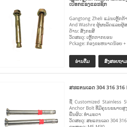
ເປືອກແຂງແລະຊັກ
Gangtong Zheli ແມ່ນເຫຼັກກ້າ
And Washre ຜູ້ຜະລິດແລະຜູ້
ດ້ານ: ສັງກະສີ
ວັດສະດຸ: ເຫຼັກກາກບອນ
Pckage: ກ່ອງຂະຫນາດນ້ອຍ + c
ອ່ານ​ຕື່ມ
ສົ່ງສອບຖາມ
ສະແຕນເລດ 304 316 316 
ຊື້ Customized Stainless
Anchor Bolt ທີ່ມີຄຸນນະພາບສູ
ພື້ນຜິວ: ທຳມະດາ
ວັດສະດຸ: ສະແຕນເລດ 304 316
ຂະໜາດ: M5-M30