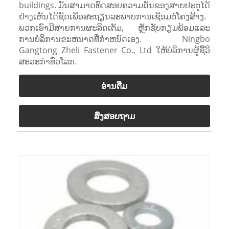
buildings. ມັນສາມາດທົດສອບຄວາມດັນຂອງສາຍປະຕູໄດ້
ຢ່າງເຫັນໄດ້ຊັດເພື່ອສະຖຽນລະພາບການເຊື່ອມຕໍ່ໂຄງສ້າງ.
ພວກເຮົາມີສາຍການຜະລິດເຕັມ, ຫຼັກຊັບກຽມພ້ອມແລະ
ການບໍລິການຂະຫນາດທີ່ກໍາຫນົດເອງ. Ningbo
Gangtong Zheli Fastener Co., Ltd ໃຫ້ບໍລິການຜູ້ຊື້ວິ
ສະວະກໍາທົ່ວໂລກ.
ອ່ານ​ຕື່ມ
ສົ່ງສອບຖາມ