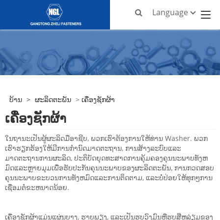
Language
ບ້ານ
>
ຜະລິດຕະພັນ
>
ເຄື່ອງຊັກຜ້າ
ເຄື່ອງຊັກຜ້າ
ໃນຖານະເປັນຜູ້ຜະລິດມືອາຊີບ, ພວກເຮົາຕ້ອງການໃຫ້ທ່ານ Washer. ພວກ
ເຮົາຮຽກຮ້ອງໃຫ້ມີການກໍານົດມາດຕະຖານ, ການສ້າງລະບົບແລະ
ມາດຕະຖານການຜະລິດ, ປະຕິບັດຍຸດທະສາດການຄຸ້ມຄອງຄຸນນະພາບທັງຫ
ມົດແລະຫຼາຍມຸມເພື່ອຮັບປະກັນຄຸນນະພາບຂອງຜະລິດຕະພັນ, ການກວດສອບ
ຄຸນນະພາບຂະບວນການທັງຫມົດແລະການຕິດຕາມ, ແລະບໍ່ປ່ອຍໃຫ້ທຸກໆການ
ເຊື່ອມຕໍ່ຂະຫນາດນ້ອຍ.
ເຄື່ອງຊັກຜ້າແມ່ນແຜ່ນບາງ, ຮາບພຽງ, ແລະເປັນຮູບວົງມົນຫຼືຮູບສີ່ຫລ່ຽມຂອງ