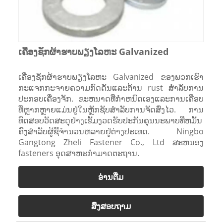
ເຄື່ອງຊັກຜ້າຮາບພຽງໂລຫະ Galvanized
ເຄື່ອງຊັກຜ້າຮາບພຽງໂລຫະ Galvanized ຂອງພວກເຮົາ
ກະແຈກກະຈາຍຄວາມກົດດັນແລະຕ້ານ rust ສໍາລັບການ
ປະກອບເຄື່ອງຈັກ. ຂະຫນາດທີ່ກໍາຫນົດເອງແລະການເຄືອບ
ທີ່ຫຼາກຫຼາຍແມ່ນຢູ່ໃນຫຼັກຊັບສໍາລັບການຈັດສົ່ງໄວ. ການ
ທົດສອບວັດສະດຸຢ່າງເຂັ້ມງວດຮັບປະກັນຄຸນນະພາບທີ່ຫມັ້ນ
ຄົງສໍາລັບຜູ້ຊື້ຈໍານວນຫລາຍຢູ່ຕ່າງປະເທດ. Ningbo
Gangtong Zheli Fastener Co., Ltd ສະຫນອງ
fasteners ອຸດສາຫະກໍາມາດຕະຖານ.
ອ່ານ​ຕື່ມ
ສົ່ງສອບຖາມ