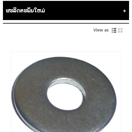
ຜະລິດຕະພັນໃຫມ່
View as