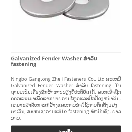
Galvanized Fender Washer ສໍາລັບ
fastening
Ningbo Gangtong Zheli Fasteners Co., Ltd ສະເຫນີ
Galvanized Fender Washer ສໍາລັບ fastening. ໃນ
ຖານະເປັນເຄື່ອງຊັກຜ້າຮາບພຽງທີ່ປະຕິບັດໄດ້, ພວກເຂົາຖືກ
ອອກແບບມາເພື່ອແຈກຢາຍການໂຫຼດແລະປົກປ້ອງຫນ້າດິນ,
ເຫມາະສໍາລັບການກໍ່ສ້າງແລະການນໍາໃຊ້ການຕິດຕັ້ງແສງ
ຕາເວັນ, ສະຫນອງການແກ້ໄຂ fastening ທີ່ຫມັ້ນຄົງ, ຍາວ
ນານ.
ອ່ານ​ຕື່ມ