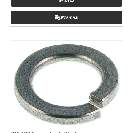
ສົ່ງສອບຖາມ