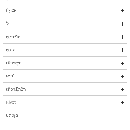
ວົງເລັບ
ໂບ
ໝາກນັດ
ໝວກ
ເຊືອກຜູກ
ສະມໍ
ເຄື່ອງຊັກຜ້າ
Rivet
ປັກໝຸດ