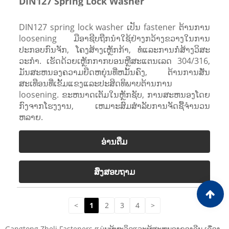
DIN127 Spring Lock Washer
DIN127 spring lock washer ເປັນ fastener ຕ້ານການ
loosening ມືອາຊີບຖືກນໍາໃຊ້ຢ່າງກວ້າງຂວາງໃນການ
ປະກອບກົນຈັກ, ໂຄງສ້າງເຫຼັກກ້າ, ທໍ່ແລະການກໍ່ສ້າງວິສະ
ວະກໍາ. ເຮັດດ້ວຍເຫຼັກກາກບອນຫຼືສະແຕນເລດ 304/316,
ມັນສະຫນອງຄວາມຍືດຫຍຸ່ນທີ່ຫມັ້ນຄົງ, ຕ້ານການສັ່ນ
ສະເທືອນທີ່ເຂັ້ມແຂງແລະປະສິດທິພາບຕ້ານການ
loosening. ຂະຫນາດເຕັມໃນຫຼັກຊັບ, ການສະຫນອງໂດຍ
ກົງຈາກໂຮງງານ, ເຫມາະສົມສໍາລັບການຈັດຊື້ຈໍານວນ
ຫລາຍ.
ອ່ານ​ຕື່ມ
ສົ່ງສອບຖາມ
<
1
2
3
4
>
Gangtong Zheli Fasteners ແມ່ນຜູ້ຜະລິດແລະຜູ້ສະຫນອງຂອງຈີນ ເຄື່ອງ