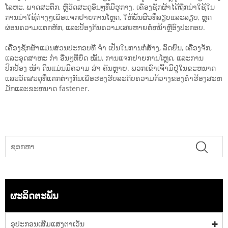
ໂລຫະ, ພາດສະຕິກ, ຫຼືວັດສະດຸອື່ນໆທີ່ມີຮູກາງ. ເຄື່ອງຊັກຜ້າໄດ້ຖືກນໍາໃຊ້ໃນ
ການນໍາໃຊ້ຕ່າງໆເພື່ອແຈກຢາຍການໂຫຼດ, ໃຫ້ພື້ນຜິວທີ່ລຽບແລະລຽບ, ຫຼຸດ
ຜ່ອນຄວາມແຕກຫັກ, ແລະປ້ອງກັນຄວາມເສຍຫາຍຕໍ່ຫນ້າຫຼືອົງປະກອບ.
ເຄື່ອງຊັກຜ້າແມ່ນສ່ວນປະກອບທີ່ ຈຳ ເປັນໃນການກໍ່ສ້າງ, ລົດຍົນ, ເຄື່ອງຈັກ,
ແລະອຸດສາຫະ ກຳ ອື່ນໆທີ່ຍຶດ ໝັ້ນ, ການແຈກຢາຍການໂຫຼດ, ແລະການ
ປົກປ້ອງ ໜ້າ ດິນແມ່ນມີຄວາມ ສຳ ຄັນຫຼາຍ. ພວກເຂົາເຈົ້າມີຢູ່ໃນຂະຫນາດ
ແລະວັດສະດຸທີ່ແຕກຕ່າງກັນເພື່ອຮອງຮັບລະດັບຄວາມກ້ວາງຂອງຄໍາຮ້ອງສະຫ
ມັກແລະຂະຫນາດ fastener.
ຜະລິດຕະພັນ
ອຸປະກອນເສີມແສງຕາເວັນ