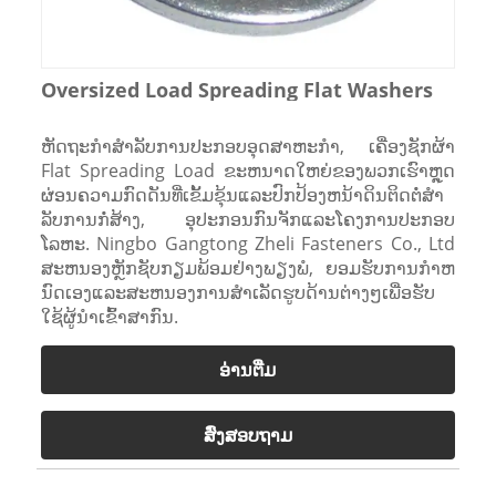
Oversized Load Spreading Flat Washers
ຫັດຖະກໍາສໍາລັບການປະກອບອຸດສາຫະກໍາ, ເຄື່ອງຊັກຜ້າ
Flat Spreading Load ຂະຫນາດໃຫຍ່ຂອງພວກເຮົາຫຼຸດ
ຜ່ອນຄວາມກົດດັນທີ່ເຂັ້ມຂຸ້ນແລະປົກປ້ອງຫນ້າດິນຕິດຕໍ່ສໍາ
ລັບການກໍ່ສ້າງ, ອຸປະກອນກົນຈັກແລະໂຄງການປະກອບ
ໂລຫະ. Ningbo Gangtong Zheli Fasteners Co., Ltd
ສະຫນອງຫຼັກຊັບກຽມພ້ອມຢ່າງພຽງພໍ, ຍອມຮັບການກໍາຫ
ນົດເອງແລະສະຫນອງການສໍາເລັດຮູບດ້ານຕ່າງໆເພື່ອຮັບ
ໃຊ້ຜູ້ນໍາເຂົ້າສາກົນ.
ອ່ານ​ຕື່ມ
ສົ່ງສອບຖາມ