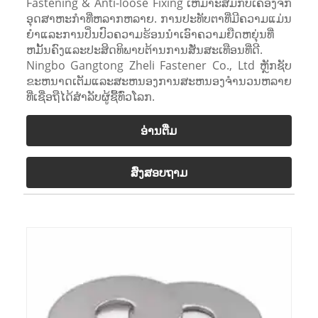
Fastening & Anti-loose Fixing ເຫມາະສົມກັບເຄື່ອງຈັກ
ອຸດສາຫະກໍາທີ່ຫລາກຫລາຍ. ການປະທັບຕາທີ່ມີຄວາມແມ່ນ
ຍໍາແລະການປິ່ນປົວຄວາມຮ້ອນນໍາເອົາຄວາມຍືດຫຍຸ່ນທີ່
ຫມັ້ນຄົງແລະປະສິດທິພາບຕ້ານການສັ່ນສະເທືອນທີ່ດີ.
Ningbo Gangtong Zheli Fastener Co., Ltd ຫຼັກຊັບ
ຂະຫນາດເຕັມແລະສະຫນອງການສະຫນອງຈໍານວນຫລາຍ
ທີ່ເຊື່ອຖືໄດ້ສໍາລັບຜູ້ຊື້ທົ່ວໂລກ.
ອ່ານ​ຕື່ມ
ສົ່ງສອບຖາມ