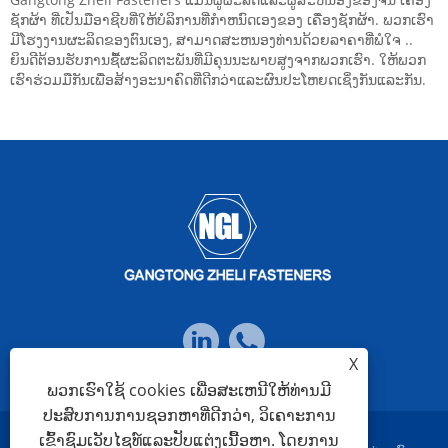
ຊັກຜ້າ ທີ່ເປັນມືອາຊີບທີ່ໃຫ້ບໍລິການທີ່ກໍາຫນົດເອງຂອງ ເຄື່ອງຊັກຜ້າ. ພວກເຮົາ
ມີໂຮງງານຜະລິດຂອງຕົນເອງ, ສາມາດສະຫນອງທ່ານດ້ວຍລາຄາທີ່ພໍໃຈ ..
ຍິນດີຕ້ອນຮັບການຊື້ຜະລິດຕະພັນທີ່ມີຄຸນນະພາບສູງຈາກພວກເຮົາ. ໃຫ້ພວກ
ເຮົາຮ່ວມມືກັນເພື່ອສ້າງອະນາຄົດທີ່ດີກວ່າແລະຜົນປະໂຫຍດເຊິ່ງກັນແລະກັນ.
X
ພວກເຮົາໃຊ້ cookies ເພື່ອສະເຫນີໃຫ້ທ່ານມີ
ປະສົບການການຊອກຫາທີ່ດີກວ່າ, ວິເຄາະການ
ເຂົ້າຊົມເວັບໄຊທ໌ແລະປັບແຕ່ງເນື້ອຫາ. ໂດຍການ