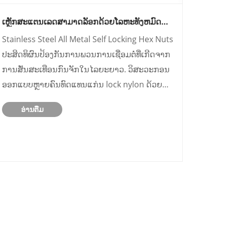
ເຫຼັກສະແຕນເລດສາມາດລັອກດ້ວຍໂລຫະທັງຫມົດ
ດ້ວຍຕົນເອງ ແກ່ນ hex ເຮັດວຽກທີ່ເຊື່ອຖືໄດ້ພາຍໃຕ້
Stainless Steel All Metal Self Locking Hex Nuts
ອຸນຫະພູມສູງແລະການສັ່ນສະເທືອນຢ່າງຕໍ່ເນື່ອງ?
ປະສິດທິຜົນປ້ອງກັນການພວນການເຊື່ອມຕໍ່ທີ່ເກີດຈາກ
ການສັ່ນສະເທືອນກົນຈັກໃນໄລຍະຍາວ. ວິສະວະກອນ
ອອກແບບຫຼາຍຄົນທົດແທນແກ່ນ lock nylon ດ້ວຍ
fastener ນີ້ສໍາລັບອຸປະກອນທີ່ມີອຸນຫະພູມສູງ.
ອ່ານ​ຕື່ມ