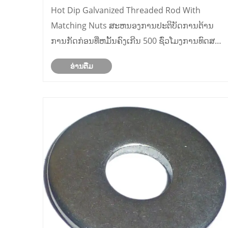
Hot Dip Galvanized Threaded Rod With
Matching Nuts ສະຫນອງການປະຕິບັດການຕ້ານ
ການກັດກ່ອນທີ່ຫມັ້ນຄົງເກີນ 500 ຊົ່ວໂມງການທົດສອບ
ການສີດເກືອທີ່ເປັນກາງຕາມມາດຕະຖານ ISO 9227,
ອ່ານ​ຕື່ມ