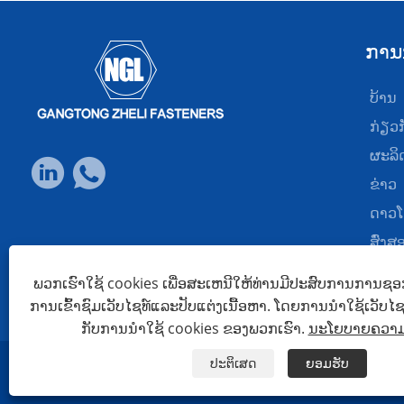
ການ
ບ້ານ
ກ່ຽວ​
ຜະລິ
ຂ່າວ
ດາວໂ
ສົ່ງ
ຕິດຕໍ
ພວກເຮົາໃຊ້ cookies ເພື່ອສະເຫນີໃຫ້ທ່ານມີປະສົບການການຊອກຫ
ການເຂົ້າຊົມເວັບໄຊທ໌ແລະປັບແຕ່ງເນື້ອຫາ. ໂດຍການນໍາໃຊ້ເວັບໄຊທ໌ນ
ກັບການນໍາໃຊ້ cookies ຂອງພວກເຮົາ.
ນະໂຍບາຍຄວາມເ
ປະຕິເສດ
ຍອມຮັບ
Links
Sitemap
RSS
XML
ນະໂຍບາຍຄວາມເປັນສ່ວນຕົວ