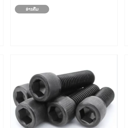
Anti-Loosening Bolt adopts integrated tooth-
ອ່ານ​ຕື່ມ
shaped flange ໂຄງປະກອບການຕ້ານການ
loosening ທາງດ້ານຮ່າງກາຍເພື່ອປັບປຸງຄວາມຫມັ້ນ
ຄົງ ......