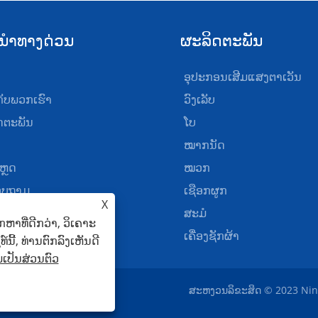
ນໍາທາງດ່ວນ
ຜະລິດຕະພັນ
ອຸປະກອນເສີມແສງຕາເວັນ
ກັບ​ພວກ​ເຮົາ
ວົງເລັບ
ດຕະພັນ
ໂບ
ໝາກນັດ
ຫຼດ
ໝວກ
ສອບຖາມ
ເຊືອກຜູກ
X
່ພວກເຮົາ
ສະມໍ
າທີ່ດີກວ່າ, ວິເຄາະ
ເຄື່ອງຊັກຜ້າ
ີ້, ທ່ານຕົກລົງເຫັນດີ
ປັນສ່ວນຕົວ
ສະຫງວນລິຂະສິດ © 2023 Ning