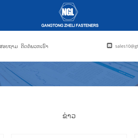
່ງສອບຖາມ
ຕິດຕໍ່ພວກເຮົາ
sales10@gt
ຂ່າວ