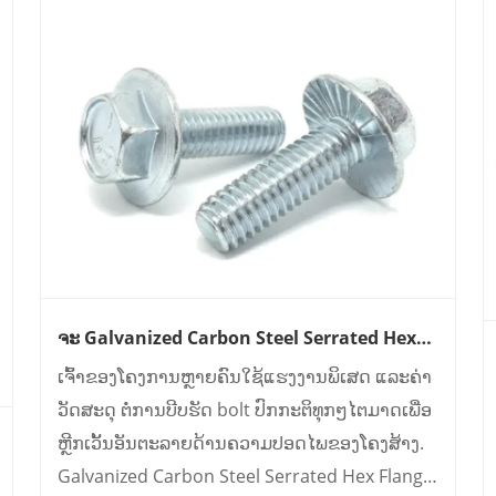
ຈະ Galvanized Carbon Steel Serrated Hex
Flange Anti-Loosening Bolt ແກ້ໄຂບັນຫາການ
ເຈົ້າຂອງໂຄງການຫຼາຍຄົນໃຊ້ແຮງງານພິເສດ ແລະຄ່າ
ສັ່ນສະເທືອນຂອງ Bolt ຂອງທ່ານບໍ?
ວັດສະດຸ ຕໍ່ການບີບຮັດ bolt ປົກກະຕິທຸກໆໄຕມາດເພື່ອ
ຫຼີກເວັ້ນອັນຕະລາຍດ້ານຄວາມປອດໄພຂອງໂຄງສ້າງ.
Galvanized Carbon Steel Serrated Hex Flange