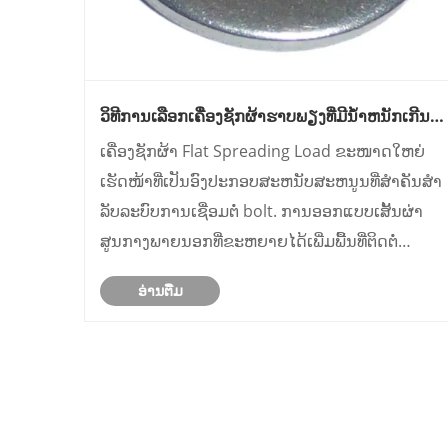
ວິທີການເລືອກເຄື່ອງຊັກຜ້າຮາບພຽງທີ່ມີນ້ໍາຫນັກເກີນທີ່
ມີຄຸນສົມບັດສໍາລັບໂຄງການປະກອບອຸດສາຫະກໍາ?
ເຄື່ອງຊັກຜ້າ Flat Spreading Load ຂະໜາດໃຫຍ່
ເຮັດໜ້າທີ່ເປັນອົງປະກອບສະຫນັບສະຫນູນທີ່ສໍາຄັນສໍາ
ລັບລະບົບການເຊື່ອມຕໍ່ bolt. ການອອກແບບເສັ້ນຜ່າ
ສູນກາງພາຍນອກທີ່ຂະຫຍາຍໄດ້ເພີ່ມພື້ນທີ່ຕິດຕໍ່
ລະຫວ່າງ fasteners ແລະ workpieces
ອ່ານ​ຕື່ມ