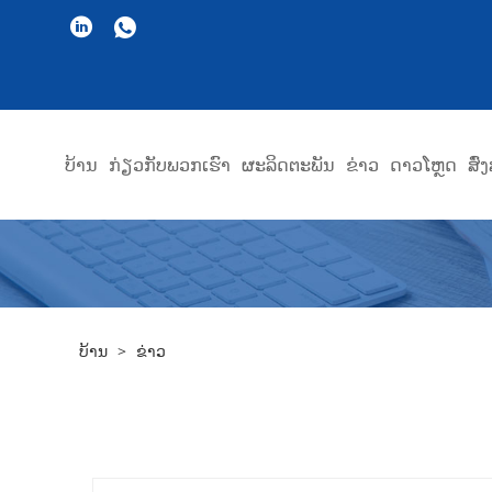
ບ້ານ
ກ່ຽວ​ກັບ​ພວກ​ເຮົາ
ຜະລິດຕະພັນ
ຂ່າວ
ດາວໂຫຼດ
ສົ
ບ້ານ
>
ຂ່າວ