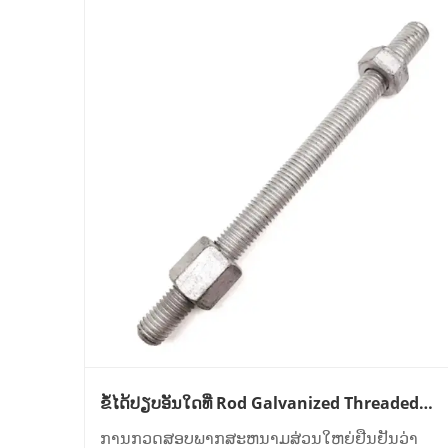
ຂໍ້ໄດ້ປຽບອັນໃດທີ່ Rod Galvanized Threaded
Dp Galvanized ທີ່ມີແກ່ນທີ່ຈັບຄູ່ມີຜະລິດຕະພັນ
ການກວດສອບພາກສະຫນາມສ່ວນໃຫຍ່ຢືນຢັນວ່າ
ສັງກະສີຫຼາຍກວ່າສີ?