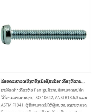
ຂ້ອຍຄວນກວດເບິ່ງຫຍັງເມື່ອຊື້ສະລັອດເຄື່ອງຫົວກະ
ດັນ?
ສະລັອດຕິງເຄື່ອງຫົວ Pan ຊຸບສັງກະສີສາມາດຜະລິດ
ໄດ້ຕາມມາດຕະຖານ ISO 10642, ANSI B18.6.3 ແລະ
ASTM F1941. ຜູ້ຊື້ສາມາດຂໍໃຫ້ຜູ້ສະຫນອງສະຫນອງ