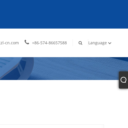
zl-cn.com
+86-574-86657588
Language