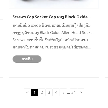
Screws Cap Socket Cap ຂອງ Black Oxide
Allen ມີຄວາມຫນ້າເຊື່ອຖືສໍາລັບການປະກອບ
ການປິ່ນປົວ oxide ສີດໍາປະກອບເປັນຮູບເງົາປ້ອງກັນ
ອຸປະກອນຫນັກບໍ?
ບາງໆຢູ່ດ້ານຂອງ Black Oxide Allen Head Socket
Screws. ການປິ່ນປົວພື້ນຜິວດັ່ງກ່າວນໍາເອົາຄວາມ
ສາມາດໃນການຕ້ານ rust ອ່ອນໆພາຍໃຕ້ສະພາບ
ແວດລ້ອມພາຍໃນທີ່ແຫ້ງແລ້ງ.
ອ່ານ​ຕື່ມ
<
1
2
3
4
5
...
34
>