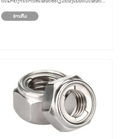
ບົດລາຍງານການທົດສອບທີ່ກ່ຽວຂ້ອງເພື່ອກວດສອບວ່າ
ສິນຄ້າສໍາເລັດຮູບໄດ້ມາດຕະຖານທີ່ໄດ້ຕົກລົງກັນກ່ອນ
ອ່ານ​ຕື່ມ
ການສັ່ງຊື້ຈໍານວນຫລາຍ.