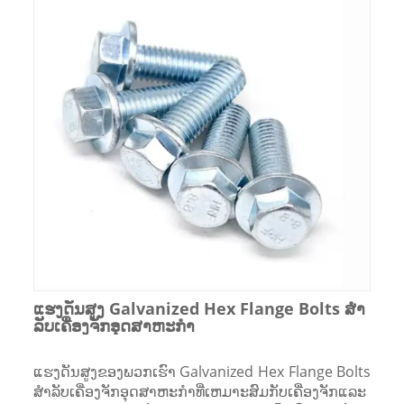
ແຮງດັນສູງ Galvanized Hex Flange Bolts ສໍາ
ລັບເຄື່ອງຈັກອຸດສາຫະກໍາ
ແຮງດັນສູງຂອງພວກເຮົາ Galvanized Hex Flange Bolts
ສໍາລັບເຄື່ອງຈັກອຸດສາຫະກໍາທີ່ເຫມາະສົມກັບເຄື່ອງຈັກແລະ