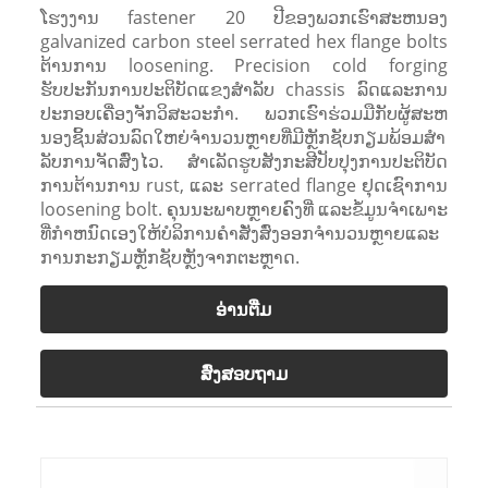
ໂຮງງານ fastener 20 ປີຂອງພວກເຮົາສະຫນອງ
galvanized carbon steel serrated hex flange bolts
ຕ້ານການ loosening. Precision cold forging
ຮັບປະກັນການປະຕິບັດແຂງສໍາລັບ chassis ລົດແລະການ
ປະກອບເຄື່ອງຈັກວິສະວະກໍາ. ພວກເຮົາຮ່ວມມືກັບຜູ້ສະຫ
ນອງຊິ້ນສ່ວນລົດໃຫຍ່ຈໍານວນຫຼາຍທີ່ມີຫຼັກຊັບກຽມພ້ອມສໍາ
ລັບການຈັດສົ່ງໄວ. ສໍາເລັດຮູບສັງກະສີປັບປຸງການປະຕິບັດ
ການຕ້ານການ rust, ແລະ serrated flange ຢຸດເຊົາການ
loosening bolt. ຄຸນນະພາບຫຼາຍຄົງທີ່ ແລະຂໍ້ມູນຈໍາເພາະ
ທີ່ກໍາຫນົດເອງໃຫ້ບໍລິການຄໍາສັ່ງສົ່ງອອກຈໍານວນຫຼາຍແລະ
ການກະກຽມຫຼັກຊັບຫຼັງຈາກຕະຫຼາດ.
ອ່ານ​ຕື່ມ
ສົ່ງສອບຖາມ