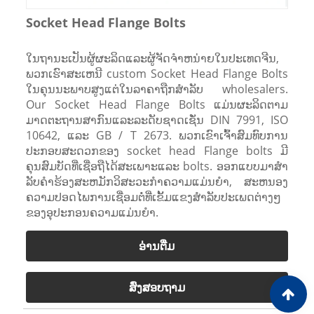
Socket Head Flange Bolts
ໃນຖານະເປັນຜູ້ຜະລິດແລະຜູ້ຈັດຈໍາຫນ່າຍໃນປະເທດຈີນ,
ພວກເຮົາສະເຫນີ custom Socket Head Flange Bolts
ໃນຄຸນນະພາບສູງແຕ່ໃນລາຄາຖືກສໍາລັບ wholesalers.
Our Socket Head Flange Bolts ແມ່ນຜະລິດຕາມ
ມາດຕະຖານສາກົນແລະລະດັບຊາດເຊັ່ນ DIN 7991, ISO
10642, ແລະ GB / T 2673. ພວກເຂົາເຈົ້າສົມທົບການ
ປະກອບສະດວກຂອງ socket head Flange bolts ມີ
ຄຸນສົມບັດທີ່ເຊື່ອຖືໄດ້ສະເພາະແລະ bolts. ອອກແບບມາສໍາ
ລັບຄໍາຮ້ອງສະຫມັກວິສະວະກໍາຄວາມແມ່ນຍໍາ, ສະຫນອງ
ຄວາມປອດໄພການເຊື່ອມຕໍ່ທີ່ເຂັ້ມແຂງສໍາລັບປະເພດຕ່າງໆ
ຂອງອຸປະກອນຄວາມແມ່ນຍໍາ.
ອ່ານ​ຕື່ມ
ສົ່ງສອບຖາມ