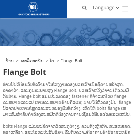
Language
ບ້ານ
>
ຜະລິດຕະພັນ
>
ໂບ
>
Flange Bolt
Flange Bolt
ທ່ານຍິນດີຕ້ອນຮັບທີ່ເຂົ້າມາໃນໂຮງງານຂອງພວກເຮົາເພື່ອຊື້ຂາຍຫລ້າສຸດ,
ລາຄາຕໍ່າ, ແລະຄຸນນະພາບສູງ Flange Bolt. ພວກເຮົາຫວັງວ່າຈະໄດ້ຮ່ວມມື
ກັບທ່ານ. Flange bolt ແມ່ນປະເພດຂອງ fastener ທີ່ຈໍາແນກໂດຍ flange
ຂະຫຍາຍແລະແປ (ການຂະຫຍາຍຄ້າຍຄືແຜ່ນ) ພາຍໃຕ້ຫົວຂອງມັນ. flange
ນີ້ແຈກຢາຍການໂຫຼດແລະສະຫນອງພື້ນທີ່ກວ້າງ, ເຮັດໃຫ້ bolts flange ເຫ
ມາະສົມສໍາລັບຄໍາຮ້ອງສະຫມັກທີ່ຕ້ອງການການເຊື່ອມຕໍ່ທີ່ປອດໄພແລະແຫນ້ນ.
bolts Flange ແມ່ນຜະລິດຈາກວັດສະດຸຕ່າງໆ, ລວມທັງເຫຼັກກ້າ, ສະແຕນເລດ,
ທອງເຫລືອງ, ແລະໂລຫະປະສົມອື່ນໆ, ຂຶ້ນກັບຄວາມຕ້ອງການຄໍາຮ້ອງສະຫມັກ