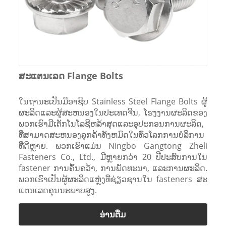
ສະແຕນເລດ Flange Bolts
ໃນຖານະເປັນມືອາຊີບ Stainless Steel Flange Bolts ຜູ້
ຜະລິດແລະຜູ້ສະຫນອງໃນປະເທດຈີນ, ໂຮງງານຜະລິດຂອງ
ພວກເຮົາມີເຕັກໂນໂລຊີຫລ້າສຸດແລະອຸປະກອນການຜະລິດ,
ທີ່ສາມາດສະຫນອງລູກຄ້າທັງຫມົດໃນທົ່ວໂລກການບໍລິການ
ທີ່ດີຫຼາຍ. ພວກເຮົາແມ່ນ Ningbo Gangtong Zheli
Fasteners Co., Ltd., ມີຫຼາຍກວ່າ 20 ປີປະສົບການໃນ
fastener ການຄົ້ນຄວ້າ, ການພັດທະນາ, ແລະການຜະລິດ.
ພວກເຮົາເປັນຜູ້ຜະລິດແຫຼ່ງທີ່ຊ່ຽວຊານໃນ fasteners ສະ
ແຕນເລດຄຸນນະພາບສູງ.
ອ່ານ​ຕື່ມ