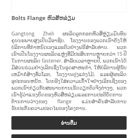
Bolts Flange ຫົວສີ່ຫລ່ຽມ
Gangtong Zheli ຜະລິດລູກກອກຫົວສີ່ຫຼ່ຽມມົນທົນ
ຄຸນນະພາບສູງເປັນມືອາຊີບ. ໂຮງງານຂອງພວກເຮົາຍັງໃຫ້
ບໍລິການທີ່ກໍາຫນົດເອງແລະຕົວຢ່າງຟຣີສໍາລັບທ່ານ. ພວກ
ເຮົາເປັນໂຮງງານຜະລິດແຫຼ່ງທີ່ມີປະສົບການຫຼາຍກວ່າ 15 ປີ
ໃນການຜະລິດ fastener. ສໍາລັບເວລາຫຼາຍປີ, ພວກເຮົາໄດ້
ມີສ່ວນຮ່ວມຢ່າງເລິກເຊິ່ງໃນອຸດສາຫະກໍາ, ໃຫ້ບໍລິການຜູ້ຮັບ
ເຫມົາກໍ່ສ້າງທົ່ວໂລກ, ໂຮງງານປຸງແຕ່ງໄມ້, ແລະຜູ້ຜະລິດ
ອຸປະກອນຫນັກ. ໂດຍອີງໃສ່ຄວາມເຂົ້າໃຈຢ່າງເລິກເຊິ່ງຂອງ
ພວກເຮົາກ່ຽວກັບສະພາບການເຮັດວຽກຕົວຈິງຕ່າງໆ, ພວກ
ເຮົາຮູ້ວ່າແຮງຍຶດຂອງຫົວສີ່ຫລ່ຽມແລະການປະຕິບັດການ
ຕ້ານການວ່າງຂອງ flange ແມ່ນສໍາຄັນສໍາລັບການ
ຮັບປະກັນຄວາມປອດໄພຂອງໂຄງການ.
ອ່ານ​ຕື່ມ