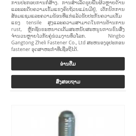
ການປະກອບການກໍ່ສ້າງ. ການສໍາເລັດຮູບພື້ນຜິວຫຼາຍດ້ານ
ແລະລະດັບຄວາມເຂັ້ມແຂງຄົບຖ້ວນແມ່ນມີຢູ່, ເຕັກນິກການ
ສ້ອມແຊມແລະຄວາມຮ້ອນທີ່ແກ່ແລ້ວຮັບປະກັນຄວາມເຂັ້ມ
ແຂງ tensile ສູງແລະຄວາມສາມາດໃນການຕ້ານການ
rust, ຫຼັກຊັບຂະຫນາດເຕັມສະຫນັບສະຫນູນການຂົນສົ່ງ
ຈໍານວນຫຼາຍໄວກັບຄູ່ຮ່ວມງານທົ່ວໂລກ. Ningbo
Gangtong Zheli Fastener Co., Ltd ສະຫນອງອຸປະກອນ
fastener ອຸດສາຫະກໍາທີ່ເຊື່ອຖືໄດ້.
ອ່ານ​ຕື່ມ
ສົ່ງສອບຖາມ