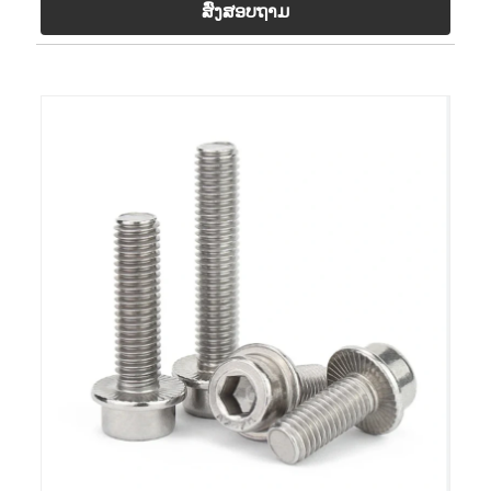
ສົ່ງສອບຖາມ