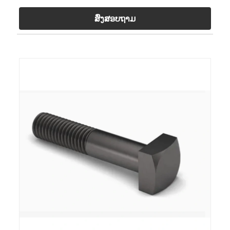
ສົ່ງສອບຖາມ