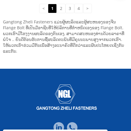
<
1
2
3
4
>
Gangtong Zheli Fasteners ແມ່ນຜູ້ຜະລິດແລະຜູ້ສະຫນອງຂອງຈີນ
Flange Bolt ທີ່ເປັນມືອາຊີບທີ່ໃຫ້ບໍລິການທີ່ກໍາຫນົດເອງຂອງ Flange Bolt.
ພວກເຮົາມີໂຮງງານຜະລິດຂອງຕົນເອງ, ສາມາດສະຫນອງທ່ານດ້ວຍລາຄາທີ່
ພໍໃຈ .. ຍິນດີຕ້ອນຮັບການຊື້ຜະລິດຕະພັນທີ່ມີຄຸນນະພາບສູງຈາກພວກເຮົາ.
ໃຫ້ພວກເຮົາຮ່ວມມືກັນເພື່ອສ້າງອະນາຄົດທີ່ດີກວ່າແລະຜົນປະໂຫຍດເຊິ່ງກັນ
ແລະກັນ.