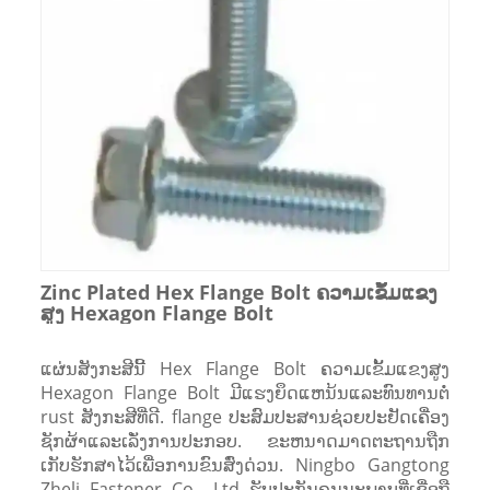
Zinc Plated Hex Flange Bolt ຄວາມເຂັ້ມແຂງ
ສູງ Hexagon Flange Bolt
ແຜ່ນສັງກະສີນີ້ Hex Flange Bolt ຄວາມເຂັ້ມແຂງສູງ
Hexagon Flange Bolt ມີແຮງຍຶດແຫນ້ນແລະທົນທານຕໍ່
rust ສັງກະສີທີ່ດີ. flange ປະສົມປະສານຊ່ວຍປະຢັດເຄື່ອງ
ຊັກຜ້າແລະເລັ່ງການປະກອບ. ຂະຫນາດມາດຕະຖານຖືກ
ເກັບຮັກສາໄວ້ເພື່ອການຂົນສົ່ງດ່ວນ. Ningbo Gangtong
Zheli Fastener Co., Ltd ຮັບປະກັນຄຸນນະພາບທີ່ເຊື່ອຖື