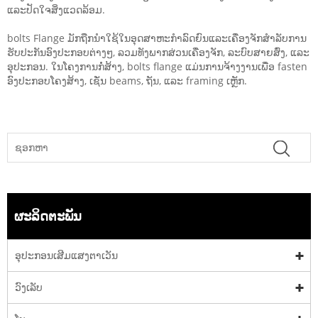
ແລະປັດໃຈສິ່ງແວດລ້ອມ.
bolts Flange ມັກຖືກນໍາໃຊ້ໃນອຸດສາຫະກໍາລົດຍົນແລະເຄື່ອງຈັກສໍາລັບການ
ຮັບປະກັນອົງປະກອບຕ່າງໆ, ລວມທັງພາກສ່ວນເຄື່ອງຈັກ, ລະບົບສາຍສົ່ງ, ແລະ
ອຸປະກອນ. ໃນ​ໂຄງ​ການ​ກໍ່​ສ້າງ, bolts flange ແມ່ນ​ການ​ຈ້າງ​ງານ​ເພື່ອ fasten
ອົງ​ປະ​ກອບ​ໂຄງ​ສ້າງ, ເຊັ່ນ beams, ຖັນ, ແລະ framing ເຫຼັກ.
ຜະລິດຕະພັນ
ອຸປະກອນເສີມແສງຕາເວັນ
ວົງເລັບ