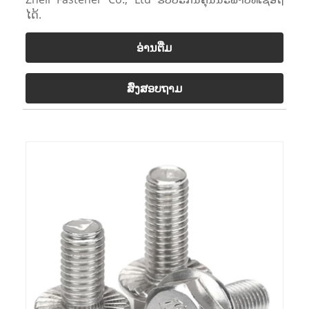
ໄດ້.
ອ່ານ​ຕື່ມ
ສົ່ງສອບຖາມ