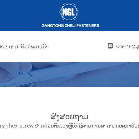
່ງສອບຖາມ
ຕິດຕໍ່ພວກເຮົາ
sales10@gt
ສົ່ງສອບຖາມ
hex​, screw ປາດ​ດ້ວຍ​ຕົນ​ເອງ​ຫຼື​ບັນ​ຊີ​ລາຍ​ການ​ລາ​ຄາ​, ກະ​ລຸ​ນາ​ປ່ອຍ​ໃຫ