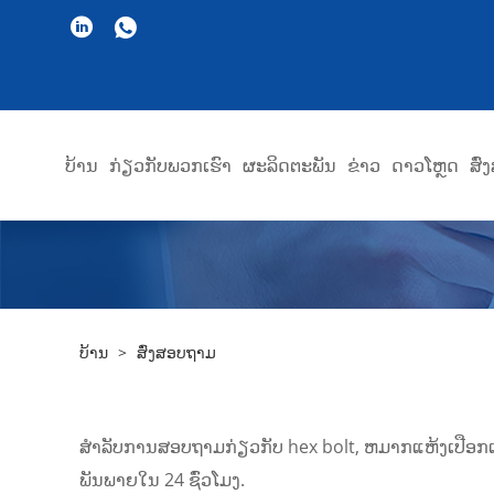
ບ້ານ
ກ່ຽວ​ກັບ​ພວກ​ເຮົາ
ຜະລິດຕະພັນ
ຂ່າວ
ດາວໂຫຼດ
ສົ
ບ້ານ
>
ສົ່ງສອບຖາມ
ສໍາ​ລັບ​ການ​ສອບ​ຖາມ​ກ່ຽວ​ກັບ hex bolt​, ຫມາກ​ແຫ້ງ​ເປືອກ​ແຂງ 
ພັນ​ພາຍ​ໃນ 24 ຊົ່ວ​ໂມງ​.