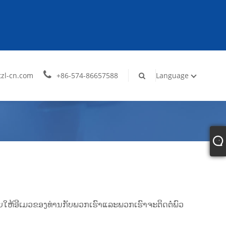
zl-cn.com
+86-574-86657588
Language
້​ອີ​ເມວ​ຂອງ​ທ່ານ​ກັບ​ພວກ​ເຮົາ​ແລະ​ພວກ​ເຮົາ​ຈະ​ຕິດ​ຕໍ່​ພົວ​