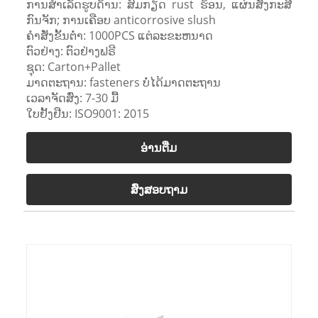
ການ​ສໍາ​ເລັດ​ຮູບ​ດ້ານ​: ສົມ​ກຽດ rust ຮ້ອນ​, ແຜ່ນ​ສັງ​ກະ​ສີ​
ກົນ​ຈັກ​; ການ​ເຄືອບ anticorrosive slush​
ຄໍາສັ່ງຂັ້ນຕ່ໍາ: 1000PCS ແຕ່ລະຂະຫນາດ
ຕົວຢ່າງ: ຕົວຢ່າງຟຣີ
ຊຸດ: Carton+Pallet
ມາດ​ຕະ​ຖານ​: fasteners ບໍ່​ໄດ້​ມາດ​ຕະ​ຖານ​
ເວລາຈັດສົ່ງ: 7-30 ມື້
ໃບຢັ້ງຢືນ: ISO9001: 2015
ອ່ານ​ຕື່ມ
ສົ່ງສອບຖາມ