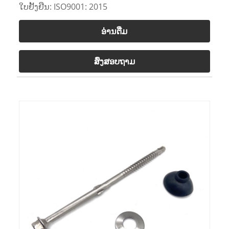
ໃບຢັ້ງຢືນ: ISO9001: 2015
ອ່ານ​ຕື່ມ
ສົ່ງສອບຖາມ