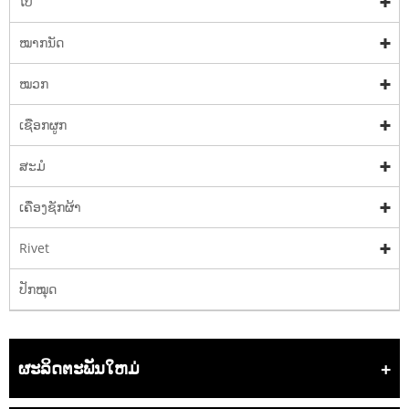
ໂບ
ໝາກນັດ
ໝວກ
ເຊືອກຜູກ
ສະມໍ
ເຄື່ອງຊັກຜ້າ
Rivet
ປັກໝຸດ
ຜະລິດຕະພັນໃຫມ່