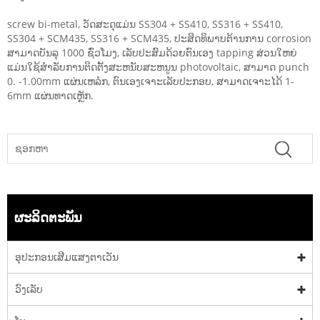
screw bi-metal, ວັດສະດຸແມ່ນ SS304 + SS410, SS316 + SS410,
SS304 + SCM435, SS316 + SCM435, ປະສິດທິພາບຕ້ານການ corrosion
ສາມາດບັນລຸ 1000 ຊົ່ວໂມງ, ເລັບປະສົມດ້ວຍຕົນເອງ tapping ສ່ວນໃຫຍ່
ແມ່ນໃຊ້ສໍາລັບການຕິດຕັ້ງສະຫນັບສະຫນູນ photovoltaic, ສາມາດ punch
0. -1.00mm ແຜ່ນເຫລໍກ, ຕົນເອງເຈາະເລັບປະກອບ, ສາມາດເຈາະໄດ້ 1-
6mm ແຜ່ນທາດເຫຼັກ.
ຜະລິດຕະພັນ
ອຸປະກອນເສີມແສງຕາເວັນ
ວົງເລັບ