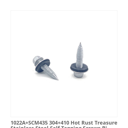
1022A+SCM435 304+410 Hot Rust Treasure
Stainless Steel Self Tapping Screws Bi-