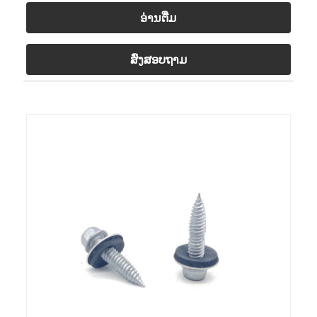
ອ່ານ​ຕື່ມ
ສົ່ງສອບຖາມ