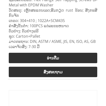
Metal with EPDM Washer
ວັດສະດຸ: ເຫຼັກສະແຕນເລດ;ສົມກຽດ rust ຮ້ອນ; ສັງກະສີ
ກົນຈັກ
ເກຣດ: 304+410 ; 1022A+SCM435
ຄໍາສັ່ງຂັ້ນຕ່ໍາ: 100PCS ແຕ່ລະຂະຫນາດ
ຕົວຢ່າງ: ຕົວຢ່າງຟຣີ
ຊຸດ: Carton+Pallet
ມາດຕະຖານ: DIN, ASTM / ASME, JIS, EN, ISO, AS, GB
ເວລາຈັດສົ່ງ: 7-30 ມື້
ອ່ານ​ຕື່ມ
ສົ່ງສອບຖາມ