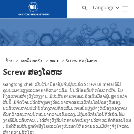
Language
ບ້ານ
>
ຜະລິດຕະພັນ
>
ໝວກ
>
Screw ສອງໂລຫະ
Screw ສອງໂລຫະ
Gangtong Zheli ເປັນຜູ້ນໍາມືອາຊີບຈີນຜູ້ຜະລິດ Screw Bi-metal ທີ່ມີ
ຄຸນນະພາບສູງແລະລາຄາທີ່ເຫມາະສົມ. ຍິນດີຕ້ອນຮັບຕິດຕໍ່ພວກເຮົາ. ນັບ
ຕັ້ງແຕ່ການສ້າງຕັ້ງໂຮງງານ, ມີປະສົບການການຜະລິດເປັນມືອາຊີບຫຼາຍກວ່າ
ສິບປີ, ມີຈິດໃຈປະດິດສ້າງທາງວິທະຍາສາດແລະເຕັກໂນໂລຢີຂອງຕົນເອງ,
ປະສົບການການປະຕິບັດໂຄງການທີ່ສະສົມ, ການປັບປຸງຢ່າງຕໍ່ເນື່ອງຂອງການ
ຄົ້ນຄວ້າແລະການພັດທະນາຄວາມເຂັ້ມແຂງ, ມີກຸ່ມເຕັກໂນໂລຢີທີ່ດີເລີດ, ທີມ
ງານທີ່ມີປະສົບການ. , ໄດ້​ສ້າງ​ຕັ້ງ​ກົນ​ໄກ​ການ​ດໍາ​ເນີນ​ງານ​ວິ​ສາ​ຫະ​ກິດ​ທີ່​ອ່ອນ​ໂຍນ​
. ຍິນ​ດີ​ຕ້ອນ​ຮັບ​ລູກ​ຄ້າ​ທັງ​ໃນ​ແລະ​ຕ່າງ​ປະ​ເທດ​ໃຫ້​ຄວາມ​ຮ່ວມ​ມື​ຢ່າງ​ຈິງ​ໃຈ​ແລະ​
ສ້າງ​ຄວາມ​ສົດ​ໃສ​!