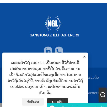
X
ພວກເຮົາໃຊ້ cookies ເພື່ອສະເຫນີໃຫ້ທ່ານມີ
ປະສົບການການຊອກຫາທີ່ດີກວ່າ, ວິເຄາະການ
ເຂົ້າຊົມເວັບໄຊທ໌ແລະປັບແຕ່ງເນື້ອຫາ. ໂດຍການ
Links
Sitemap
RSS
XML
ນະໂຍບາຍຄວາມເປັນສ່ວນຕົວ
ນໍາໃຊ້ເວັບໄຊທ໌ນີ້, ທ່ານຕົກລົງເຫັນດີກັບການນໍາໃຊ້
cookies ຂອງພວກເຮົາ.
ນະໂຍບາຍຄວາມເປັນ
ສ່ວນຕົວ
ສະຫງວນລິຂະສິດ © 2023 Ningbo Gangtong Zheli Fasteners
Co.,Ltd. ສະຫງວນລິຂະສິດທັງໝົດ
ປະຕິເສດ
ຍອມຮັບ