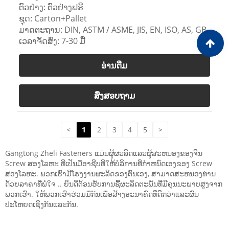
ຕົວຢ່າງ: ຕົວຢ່າງຟຣີ
ຊຸດ: Carton+Pallet
ມາດຕະຖານ: DIN, ASTM / ASME, JIS, EN, ISO, AS, GB
ເວລາຈັດສົ່ງ: 7-30 ມື້
ອ່ານ​ຕື່ມ
ສົ່ງສອບຖາມ
<
1
2
3
4
5
>
Gangtong Zheli Fasteners ແມ່ນຜູ້ຜະລິດແລະຜູ້ສະຫນອງຂອງຈີນ
Screw ສອງໂລຫະ ທີ່ເປັນມືອາຊີບທີ່ໃຫ້ບໍລິການທີ່ກໍາຫນົດເອງຂອງ Screw
ສອງໂລຫະ. ພວກເຮົາມີໂຮງງານຜະລິດຂອງຕົນເອງ, ສາມາດສະຫນອງທ່ານ
ດ້ວຍລາຄາທີ່ພໍໃຈ .. ຍິນດີຕ້ອນຮັບການຊື້ຜະລິດຕະພັນທີ່ມີຄຸນນະພາບສູງຈາກ
ພວກເຮົາ. ໃຫ້ພວກເຮົາຮ່ວມມືກັນເພື່ອສ້າງອະນາຄົດທີ່ດີກວ່າແລະຜົນ
ປະໂຫຍດເຊິ່ງກັນແລະກັນ.