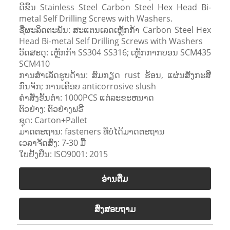
ດີຂື້ນ Stainless Steel Carbon Steel Hex Head Bi-
metal Self Drilling Screws with Washers.
ຊື່ຜະລິດຕະພັນ: ສະແຕນເລດເຫຼັກກ້າ Carbon Steel Hex
Head Bi-metal Self Drilling Screws with Washers
ວັດສະດຸ: ເຫຼັກກ້າ SS304 SS316; ເຫຼັກກາກບອນ SCM435
SCM410
ການ​ສໍາ​ເລັດ​ຮູບ​ດ້ານ​: ສົມ​ກຽດ rust ຮ້ອນ​, ແຜ່ນ​ສັງ​ກະ​ສີ​
ກົນ​ຈັກ​; ການ​ເຄືອບ anticorrosive slush​
ຄໍາສັ່ງຂັ້ນຕ່ໍາ: 1000PCS ແຕ່ລະຂະຫນາດ
ຕົວຢ່າງ: ຕົວຢ່າງຟຣີ
ຊຸດ: Carton+Pallet
ມາດ​ຕະ​ຖານ​: fasteners ທີ່​ບໍ່​ໄດ້​ມາດ​ຕະ​ຖານ​
ເວລາຈັດສົ່ງ: 7-30 ມື້
ໃບຢັ້ງຢືນ: ISO9001: 2015
ອ່ານ​ຕື່ມ
ສົ່ງສອບຖາມ