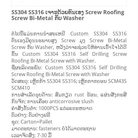
SS304 SS316 ເຈາະດ້ວຍຕົນເອງ Screw Roofing
Screw Bi-Metal ກັບ Washer
ຕໍ່ໄປນີ້ແມ່ນການນໍາສະເຫນີ Custom SS304 SS316
ຕົນເອງມີຄຸນນະພາບສູງ Screw ມຸງ Screw Bi-Metal
Screw ກັບ Washer, ຫວັງວ່າຈະຊ່ວຍໃຫ້ທ່ານເຂົ້າໃຈໄດ້ດີ
ຂຶ້ນ Custom SS304 SS316 Self Drilling Screw
Roofing Bi-Metal Screw with Washer.
ຊື່ຜະລິດຕະພັນ: Custom SS304 SS316 Self Drilling
Screw Roofing Bi-Metal Screw with Washer
ວັດສະດຸ: ເຫຼັກກ້າ SS304 SS316; ເຫຼັກກາກບອນ SCM435
SCM410
ການ​ສໍາ​ເລັດ​ຮູບ​ດ້ານ​: ສົມ​ກຽດ rust ຮ້ອນ​, ແຜ່ນ​ສັງ​ກະ​ສີ​
ກົນ​ຈັກ​; ການ​ເຄືອບ anticorrosive slush​
ຄໍາສັ່ງຂັ້ນຕ່ໍາ: 1000PCS ແຕ່ລະຂະຫນາດ
ຕົວຢ່າງ: ຕົວຢ່າງຟຣີ
ຊຸດ: Carton+Pallet
ມາດ​ຕະ​ຖານ​: fasteners ບໍ່​ໄດ້​ມາດ​ຕະ​ຖານ​
ເວລາຈັດສົ່ງ: 7-30 ມື້