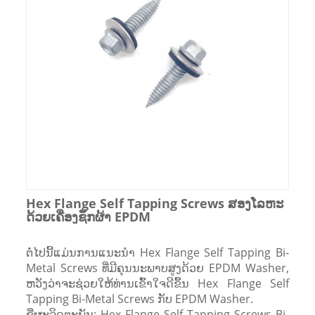
Hex Flange Self Tapping Screws ສອງໂລຫະ
ດ້ວຍເຄື່ອງຊັກຜ້າ EPDM
ຕໍ່ໄປນີ້ແມ່ນການແນະນໍາ Hex Flange Self Tapping Bi-
Metal Screws ທີ່ມີຄຸນນະພາບສູງດ້ວຍ EPDM Washer,
ຫວັງວ່າຈະຊ່ວຍໃຫ້ທ່ານເຂົ້າໃຈດີຂຶ້ນ Hex Flange Self
Tapping Bi-Metal Screws ກັບ EPDM Washer.
ຊື່ຜະລິດຕະພັນ: Hex Flange Self Tapping Screws Bi-