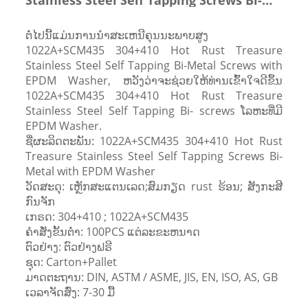
Metal with EPDM Washer
ຕໍ່ໄປນີ້ແມ່ນການນໍາສະເຫນີຄຸນນະພາບສູງ
1022A+SCM435 304+410 Hot Rust Treasure
Stainless Steel Self Tapping Bi-Metal Screws with
EPDM Washer, ຫວັງວ່າຈະຊ່ວຍໃຫ້ທ່ານເຂົ້າໃຈດີຂຶ້ນ
1022A+SCM435 304+410 Hot Rust Treasure
Stainless Steel Self Tapping Bi- screws ໂລຫະທີ່ມີ
EPDM Washer.
ຊື່ຜະລິດຕະພັນ: 1022A+SCM435 304+410 Hot Rust
Treasure Stainless Steel Self Tapping Screws Bi-
Metal with EPDM Washer
ວັດສະດຸ: ເຫຼັກສະແຕນເລດ;ສົມກຽດ rust ຮ້ອນ; ສັງກະສີ
ກົນຈັກ
ເກຣດ: 304+410 ; 1022A+SCM435
ຄໍາສັ່ງຂັ້ນຕ່ໍາ: 100PCS ແຕ່ລະຂະຫນາດ
ຕົວຢ່າງ: ຕົວຢ່າງຟຣີ
ຊຸດ: Carton+Pallet
ມາດຕະຖານ: DIN, ASTM / ASME, JIS, EN, ISO, AS, GB
ເວລາຈັດສົ່ງ: 7-30 ມື້