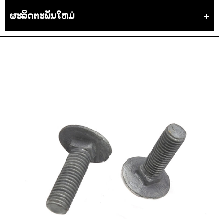
ຜະລິດຕະພັນໃຫມ່