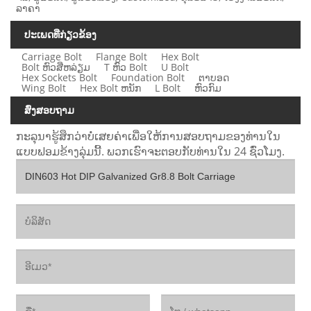
ລາຄາ
ປະເພດທີ່ກ່ຽວຂ້ອງ
Carriage Bolt
Flange Bolt
Hex Bolt
Bolt ຫົວສີ່ຫລ່ຽມ
T ຫົວ Bolt
U Bolt
Hex Sockets Bolt
Foundation Bolt
ຕາບອດ
Wing Bolt
Hex Bolt ຫນັກ
L Bolt
ຫົວກົມ
ສົ່ງສອບຖາມ
ກະລຸນາຮູ້ສຶກວ່າບໍ່ເສຍຄ່າເພື່ອໃຫ້ການສອບຖາມຂອງທ່ານໃນ
ແບບຟອມຂ້າງລຸ່ມນີ້. ພວກເຮົາຈະຕອບກັບທ່ານໃນ 24 ຊົ່ວໂມງ.