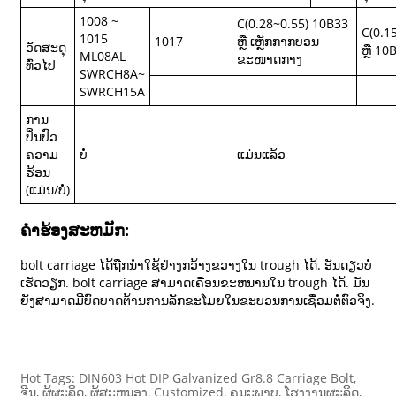
1008 ~
C(0.28~0.55) 10B33
C(0.1
1015
1017
ຫຼື ເຫຼັກກາກບອນ
ວັດສະດຸ
ຫຼື 10
ML08AL
ຂະໜາດກາງ
ທົ່ວໄປ
SWRCH8A~
SWRCH15A
ການ
ປິ່ນປົວ
ຄວາມ
ບໍ່
ແມ່ນແລ້ວ
ຮ້ອນ
(ແມ່ນ/ບໍ່)
ຄໍາຮ້ອງສະຫມັກ:
bolt carriage ໄດ້ຖືກນໍາໃຊ້ຢ່າງກວ້າງຂວາງໃນ trough ໄດ້. ອັນດຽວບໍ່
ເຮັດວຽກ. bolt carriage ສາມາດເຄື່ອນຂະຫນານໃນ trough ໄດ້. ມັນ
ຍັງສາມາດມີບົດບາດຕ້ານການລັກຂະໂມຍໃນຂະບວນການເຊື່ອມຕໍ່ຕົວຈິງ.
Hot Tags: DIN603 Hot DIP Galvanized Gr8.8 Carriage Bolt,
ຈີນ, ຜູ້ຜະລິດ, ຜູ້ສະຫນອງ, Customized, ຄຸນະພາບ, ໂຮງງານຜະລິດ,