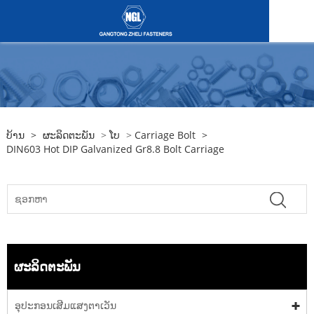
ບ້ານ
>
ຜະລິດຕະພັນ
>
ໂບ
>
Carriage Bolt
>
DIN603 Hot DIP Galvanized Gr8.8 Bolt Carriage
ຜະລິດຕະພັນ
ອຸປະກອນເສີມແສງຕາເວັນ