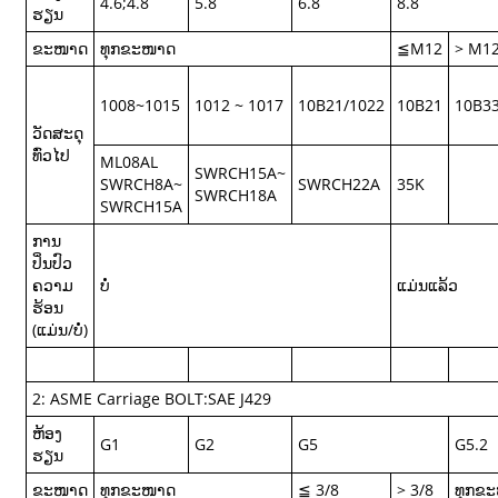
4.6;4.8
5.8
6.8
8.8
ຮຽນ
ຂະໜາດ
ທຸກຂະໜາດ
≦M12
> M1
1008~1015
1012 ~ 1017
10B21/1022
10B21
10B3
ວັດສະດຸ
ທົ່ວໄປ
ML08AL
SWRCH15A~
SWRCH8A~
SWRCH22A
35K
SWRCH18A
SWRCH15A
ການ
ປິ່ນປົວ
ຄວາມ
ບໍ່
ແມ່ນແລ້ວ
ຮ້ອນ
(ແມ່ນ/ບໍ່)
2: ASME Carriage BOLT:SAE J429
ຫ້ອງ
G1
G2
G5
G5.2
ຮຽນ
ຂະໜາດ
ທຸກຂະໜາດ
≦ 3/8
> 3/8
ທຸກຂ