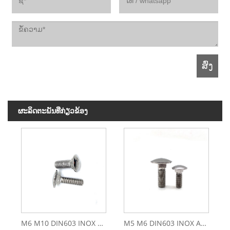
ຜະ​ລິດ​ຕະ​ພັນ​ທີ່​ກ່ຽວ​ຂ້ອງ
M6 M10 DIN603 INOX A4 ສະແຕນເລດສະແຕນເລດ 314 316 INOX A2 Carriage Bolt
M5 M6 DIN603 INOX A4 INOX A2 Stainless Steel 314 316 Square Neck Carriage Bolt