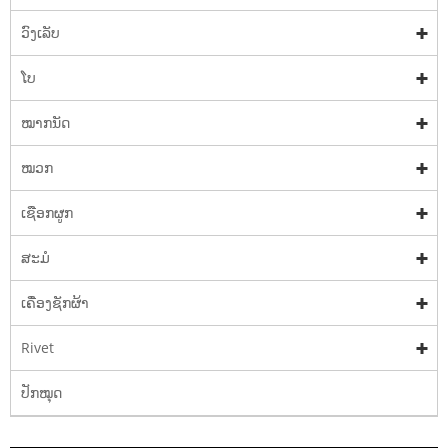
ວົງເລັບ
ໂບ
ໝາກນັດ
ໝວກ
ເຊືອກຜູກ
ສະມໍ
ເຄື່ອງຊັກຜ້າ
Rivet
ປັກໝຸດ