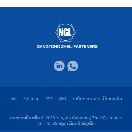
Links
Sitemap
RSS
XML
ນະໂຍບາຍຄວາມເປັນສ່ວນຕົວ
ສະຫງວນລິຂະສິດ © 2023 Ningbo Gangtong Zheli Fasteners
Co.,Ltd. ສະຫງວນລິຂະສິດທັງໝົດ