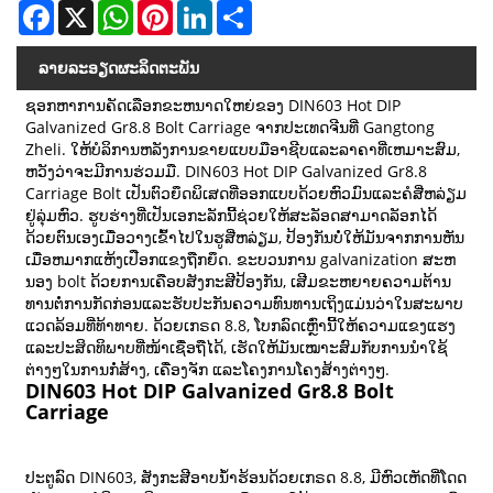
Facebook
X
WhatsApp
Pinterest
LinkedIn
Share
ລາຍ​ລະ​ອຽດ​ຜະ​ລິດ​ຕະ​ພັນ
ຊອກຫາການຄັດເລືອກຂະຫນາດໃຫຍ່ຂອງ DIN603 Hot DIP
Galvanized Gr8.8 Bolt Carriage ຈາກປະເທດຈີນທີ່ Gangtong
Zheli. ໃຫ້ບໍລິການຫລັງການຂາຍແບບມືອາຊີບແລະລາຄາທີ່ເຫມາະສົມ,
ຫວັງວ່າຈະມີການຮ່ວມມື. DIN603 Hot DIP Galvanized Gr8.8
Carriage Bolt ເປັນຕົວຍຶດພິເສດທີ່ອອກແບບດ້ວຍຫົວມົນແລະຄໍສີ່ຫລ່ຽມ
ຢູ່ລຸ່ມຫົວ. ຮູບຮ່າງທີ່ເປັນເອກະລັກນີ້ຊ່ວຍໃຫ້ສະລັອດສາມາດລັອກໄດ້
ດ້ວຍຕົນເອງເມື່ອວາງເຂົ້າໄປໃນຮູສີ່ຫລ່ຽມ, ປ້ອງກັນບໍ່ໃຫ້ມັນຈາກການຫັນ
ເມື່ອຫມາກແຫ້ງເປືອກແຂງຖືກຍຶດ. ຂະບວນການ galvanization ສະຫ
ນອງ bolt ດ້ວຍການເຄືອບສັງກະສີປ້ອງກັນ, ເສີມຂະຫຍາຍຄວາມຕ້ານ
ທານຕໍ່ການກັດກ່ອນແລະຮັບປະກັນຄວາມທົນທານເຖິງແມ່ນວ່າໃນສະພາບ
ແວດລ້ອມທີ່ທ້າທາຍ. ດ້ວຍເກຣດ 8.8, ໂບກລົດເຫຼົ່ານີ້ໃຫ້ຄວາມແຂງແຮງ
ແລະປະສິດທິພາບທີ່ໜ້າເຊື່ອຖືໄດ້, ເຮັດໃຫ້ມັນເໝາະສົມກັບການນຳໃຊ້
ຕ່າງໆໃນການກໍ່ສ້າງ, ເຄື່ອງຈັກ ແລະໂຄງການໂຄງສ້າງຕ່າງໆ.
DIN603 Hot DIP Galvanized Gr8.8 Bolt
Carriage
ປະຕູລົດ DIN603, ສັງກະສີອາບນໍ້າຮ້ອນດ້ວຍເກຣດ 8.8, ມີຫົວເຫັດທີ່ໂດດ