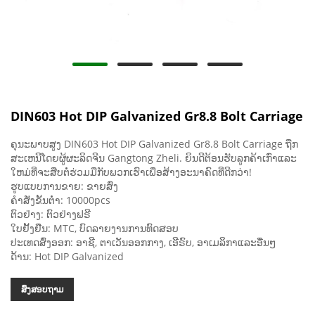
DIN603 Hot DIP Galvanized Gr8.8 Bolt Carriage
ຄຸນະພາບສູງ DIN603 Hot DIP Galvanized Gr8.8 Bolt Carriage ຖືກ
ສະເຫນີໂດຍຜູ້ຜະລິດຈີນ Gangtong Zheli. ຍິນດີຕ້ອນຮັບລູກຄ້າເກົ່າແລະ
ໃຫມ່ທີ່ຈະສືບຕໍ່ຮ່ວມມືກັບພວກເຮົາເພື່ອສ້າງອະນາຄົດທີ່ດີກວ່າ!
ຮູບແບບການຂາຍ: ຂາຍສົ່ງ
ຄໍາສັ່ງຂັ້ນຕ່ໍາ: 10000pcs
ຕົວຢ່າງ: ຕົວຢ່າງຟຣີ
ໃບຢັ້ງຢືນ: MTC, ບົດລາຍງານການທົດສອບ
ປະເທດສົ່ງອອກ: ອາຊີ, ຕາເວັນອອກກາງ, ເອີຣົບ, ອາເມລິກາແລະອື່ນໆ
ດ້ານ: Hot DIP Galvanized
ສົ່ງສອບຖາມ