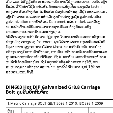
ເດັ່ນ ແລະ ຄໍສີ່ຫຼ່ຽມທີ່ອອກແບບມາເພື່ອການໃຊ້ງານສະເພາະ. bolts ເຫຼົ່າ
ນີ້ແມ່ນໄດ້ຖືກນໍາໃຊ້ໂດຍສົມທົບກັບຫມາກແຫ້ງເປືອກແຂງເພື່ອ fasten
ສອງພາກສ່ວນຢ່າງປອດໄພກັບສອດຄ່ອງໂດຍຜ່ານຮູ. ມີຢູ່ໃນສະແຕນເລດ,
ເຫຼັກກ້າຄາບອນ, ແລະການສໍາເລັດຮູບດ້ານຕ່າງໆເຊັ່ນ galvanization,
galvanization ອາບນ້ໍາຮ້ອນ, Dacromet, ແຜ່ນ nickel, ແລະອື່ນໆ,
ພວກເຂົາເຈົ້າປະຕິບັດຕາມມາດຕະຖານທີ່ແຕກຕ່າງກັນລວມທັງ
ມາດຕະຖານເຢຍລະມັນແລະແຫ່ງຊາດ.
ບໍລິສັດຂອງພວກເຮົາມີຄວາມຊ່ຽວຊານໃນການຜະລິດແລະການສົ່ງອອກ
ຢ່າງກວ້າງຂວາງຂອງ fasteners, ສຸມໃສ່ການສະຫນອງຜະລິດຕະພັນທີ່
ມີຄຸນນະພາບສູງແລະການບໍລິການພິເສດ. ພວກ​ເຮົາ​ມີ​ປະ​ສົບ​ການ​ຢ່າງ​
ກວ້າງ​ຂວາງ​ໃນ​ການ​ຄ້າ​ສົ່ງ​ອອກ​, ການ​ຮັບ​ປະ​ກັນ​ການ​ບໍ​ລິ​ການ​ທີ່​ດີກ​ວ່າ​ແລະ​
ຄຸນ​ນະ​ພາບ​ຜະ​ລິດ​ຕະ​ພັນ​ທີ່​ດີ​ທີ່​ສຸດ​. ຍິ່ງໄປກວ່ານັ້ນ, ພວກເຮົາສະເຫນີການ
ຜະລິດທີ່ກໍາຫນົດເອງໂດຍອີງໃສ່ຮູບແຕ້ມທີ່ລູກຄ້າສະຫນອງໃຫ້, ຕອບ
ສະຫນອງຄວາມຕ້ອງການສະເພາະ. ລູກຄ້າໄດ້ຮັບການຊຸກຍູ້ໃຫ້ຕິດຕໍ່
ສອບຖາມແລະສັ່ງຊື້.
DIN603 Hot DIP Galvanized Gr8.8 Carriage
Bolt ຄຸນສົມບັດກົນຈັກ:
1:Metric Carriage BOLT:GB/T 3098.1-2010, ISO898.1-2009
ຫ້ອງ